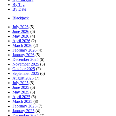
By Tag
By Date
Blackjack
July 2026
(5)
June 2026
(6)
May 2026
(4)
April 2026
(2)
March 2026
(2)
February 2026
(4)
January 2026
(5)
December 2025
(6)
November 2025
(5)
October 2025
(2)
September 2025
(6)
August 2025
(7)
July 2025
(5)
June 2025
(6)
May 2025
(5)
April 2025
(5)
March 2025
(8)
February 2025
(7)
January 2025
(4)
December 2024
(7)