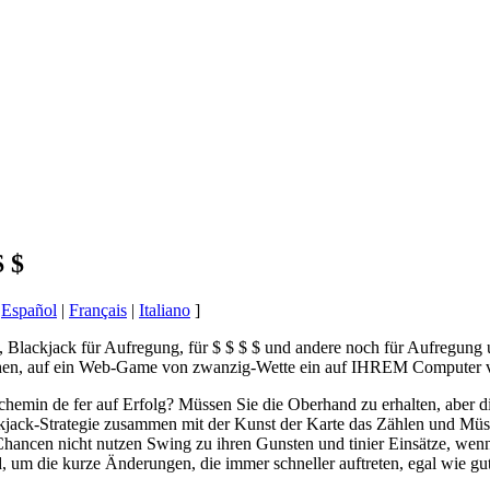
$ $
|
Español
|
Français
|
Italiano
]
n, Blackjack für Aufregung, für $ $ $ $ und andere noch für Aufregung
hen, auf ein Web-Game von zwanzig-Wette ein auf IHREM Computer vo
hemin de fer auf Erfolg? Müssen Sie die Oberhand zu erhalten, aber di
jack-Strategie zusammen mit der Kunst der Karte das Zählen und Müs
Chancen nicht nutzen Swing zu ihren Gunsten und tinier Einsätze, wen
 um die kurze Änderungen, die immer schneller auftreten, egal wie gut 