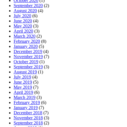
October 2020
(1)
September 2020
(2)
August 2020
(4)
July 2020
(6)
June 2020
(4)
May 2020
(3)
April 2020
(3)
March 2020
(2)
February 2020
(8)
January 2020
(5)
December 2019
(4)
November 2019
(7)
October 2019
(1)
September 2019
(3)
August 2019
(1)
July 2019
(4)
June 2019
(5)
May 2019
(7)
April 2019
(6)
March 2019
(3)
February 2019
(6)
January 2019
(7)
December 2018
(7)
November 2018
(3)
September 2018
(2)