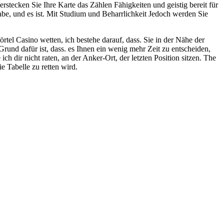
stecken Sie Ihre Karte das Zählen Fähigkeiten und geistig bereit für
be, und es ist. Mit Studium und Beharrlichkeit Jedoch werden Sie
tel Casino wetten, ich bestehe darauf, dass. Sie in der Nähe der
 Grund dafür ist, dass. es Ihnen ein wenig mehr Zeit zu entscheiden,
h dir nicht raten, an der Anker-Ort, der letzten Position sitzen. The
e Tabelle zu retten wird.