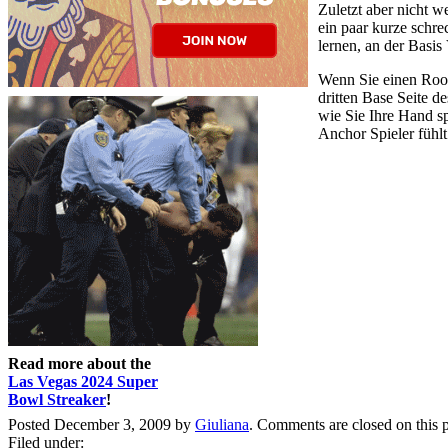
Zuletzt aber nicht w
ein paar kurze schr
lernen, an der Basis
Wenn Sie einen Rooki
dritten Base Seite d
wie Sie Ihre Hand sp
Anchor Spieler fühlt
Read more about the
Las Vegas 2024 Super
Bowl Streaker
!
Posted December 3, 2009 by
Giuliana
. Comments are closed on this 
Filed under: