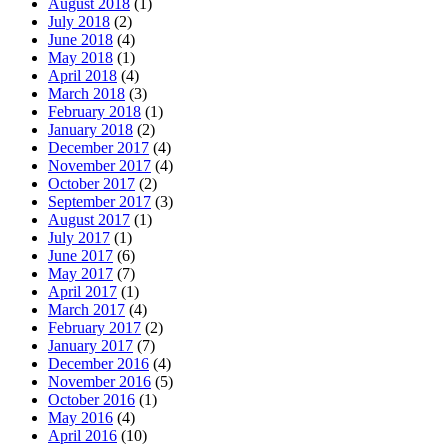
August 2018
(1)
July 2018
(2)
June 2018
(4)
May 2018
(1)
April 2018
(4)
March 2018
(3)
February 2018
(1)
January 2018
(2)
December 2017
(4)
November 2017
(4)
October 2017
(2)
September 2017
(3)
August 2017
(1)
July 2017
(1)
June 2017
(6)
May 2017
(7)
April 2017
(1)
March 2017
(4)
February 2017
(2)
January 2017
(7)
December 2016
(4)
November 2016
(5)
October 2016
(1)
May 2016
(4)
April 2016
(10)