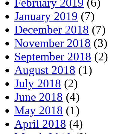
February 2019
(6)
January 2019
(7)
December 2018
(7)
November 2018
(3)
September 2018
(2)
August 2018
(1)
July 2018
(2)
June 2018
(4)
May 2018
(1)
April 2018
(4)