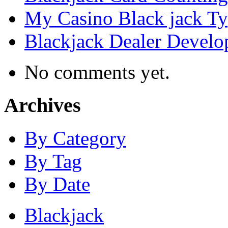
My Casino Black jack T
Blackjack Dealer Devel
No comments yet.
Archives
By Category
By Tag
By Date
Blackjack