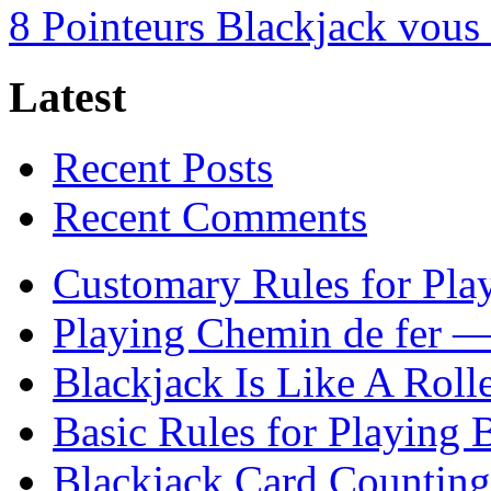
8 Pointeurs Blackjack vous
Latest
Recent Posts
Recent Comments
Customary Rules for Pla
Playing Chemin de fer —
Blackjack Is Like A Rolle
Basic Rules for Playing 
Blackjack Card Counting