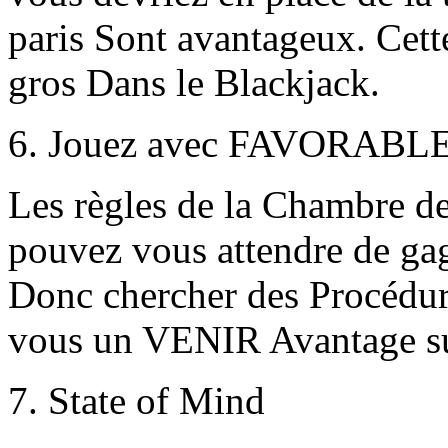
paris Sont avantageux. Cette
gros Dans le Blackjack.
6. Jouez avec FAVORABLE
Les règles de la Chambre de
pouvez vous attendre de ga
Donc chercher des Procéd
vous un VENIR Avantage su
7. State of Mind