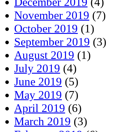
December 2019
(4)
November 2019
(7)
October 2019
(1)
September 2019
(3)
August 2019
(1)
July 2019
(4)
June 2019
(5)
May 2019
(7)
April 2019
(6)
March 2019
(3)