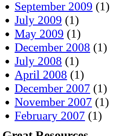
September 2009
(1)
July 2009
(1)
May 2009
(1)
December 2008
(1)
July 2008
(1)
April 2008
(1)
December 2007
(1)
November 2007
(1)
February 2007
(1)
Great Resources