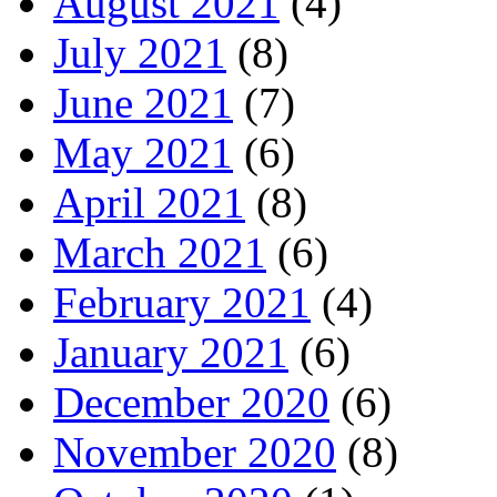
August 2021
(4)
July 2021
(8)
June 2021
(7)
May 2021
(6)
April 2021
(8)
March 2021
(6)
February 2021
(4)
January 2021
(6)
December 2020
(6)
November 2020
(8)