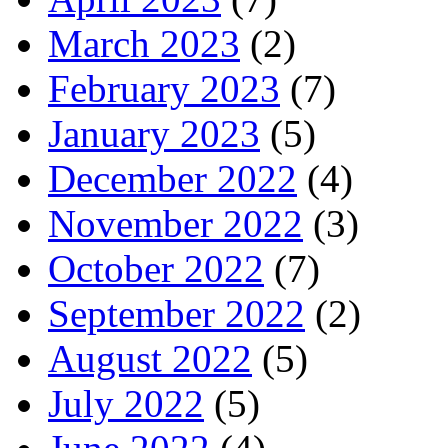
March 2023
(2)
February 2023
(7)
January 2023
(5)
December 2022
(4)
November 2022
(3)
October 2022
(7)
September 2022
(2)
August 2022
(5)
July 2022
(5)