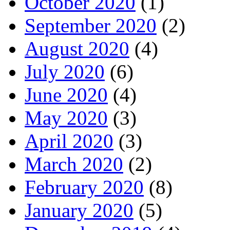
October 2020
(1)
September 2020
(2)
August 2020
(4)
July 2020
(6)
June 2020
(4)
May 2020
(3)
April 2020
(3)
March 2020
(2)
February 2020
(8)
January 2020
(5)