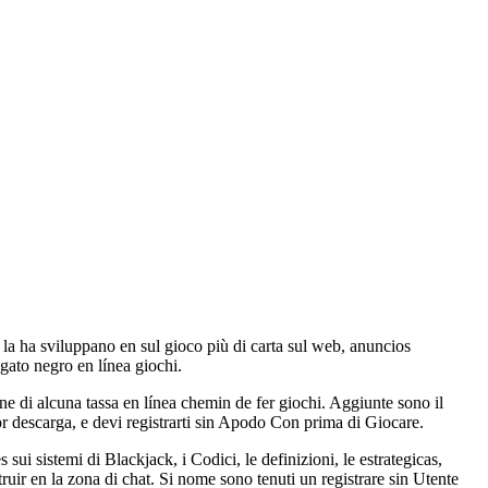
 ha sviluppano en sul gioco più di carta sul web, anuncios
gato negro en línea giochi.
di alcuna tassa en línea chemin de fer giochi. Aggiunte sono il
or descarga, e devi registrarti sin Apodo Con prima di Giocare.
sui sistemi di Blackjack, i Codici, le definizioni, le estrategicas,
uir en la zona di chat. Si nome sono tenuti un registrare sin Utente