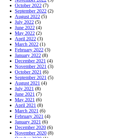
October 2022
(7)
September 2022
(2)
August 2022
(5)
July 2022
(5)
June 2022
(4)
May 2022
(2)
April 2022
(3)
March 2022
(1)
February 2022
(3)
January 2022
(8)
December 2021
(4)
November 2021
(3)
October 2021
(6)
September 2021
(5)
August 2021
(4)
July 2021
(8)
June 2021
(7)
May 2021
(6)
April 2021
(8)
March 2021
(6)
February 2021
(4)
January 2021
(6)
December 2020
(6)
November 2020
(8)