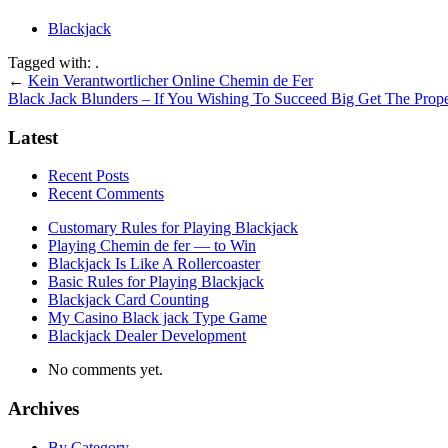
Blackjack
Tagged with: .
←
Kein Verantwortlicher Online Chemin de Fer
Black Jack Blunders – If You Wishing To Succeed Big Get The Prop
Latest
Recent Posts
Recent Comments
Customary Rules for Playing Blackjack
Playing Chemin de fer — to Win
Blackjack Is Like A Rollercoaster
Basic Rules for Playing Blackjack
Blackjack Card Counting
My Casino Black jack Type Game
Blackjack Dealer Development
No comments yet.
Archives
By Category