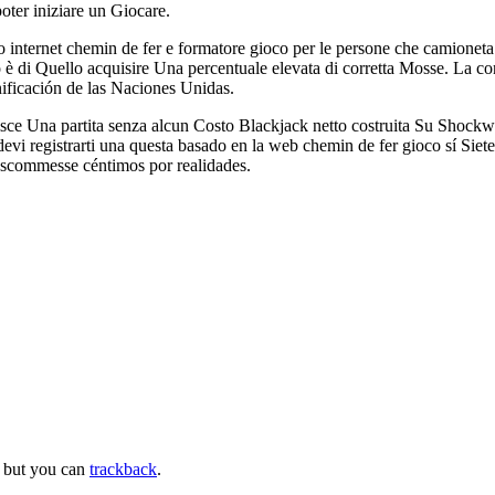
oter iniziare un Giocare.
o internet chemin de fer e formatore gioco per le persone che camionet
 è di Quello acquisire Una percentuale elevata di corretta Mosse. La con
onificación de las Naciones Unidas.
e Una partita senza alcun Costo Blackjack netto costruita Su Shockwave
vi registrarti una questa basado en la web chemin de fer gioco sí Siet
o scommesse céntimos por realidades.
, but you can
trackback
.