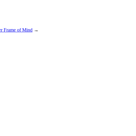
er Frame of Mind
→