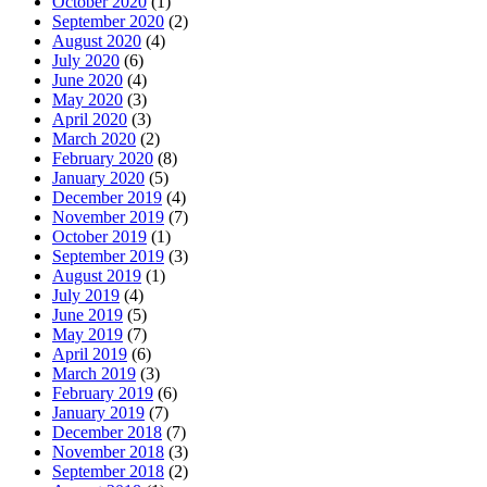
October 2020
(1)
September 2020
(2)
August 2020
(4)
July 2020
(6)
June 2020
(4)
May 2020
(3)
April 2020
(3)
March 2020
(2)
February 2020
(8)
January 2020
(5)
December 2019
(4)
November 2019
(7)
October 2019
(1)
September 2019
(3)
August 2019
(1)
July 2019
(4)
June 2019
(5)
May 2019
(7)
April 2019
(6)
March 2019
(3)
February 2019
(6)
January 2019
(7)
December 2018
(7)
November 2018
(3)
September 2018
(2)