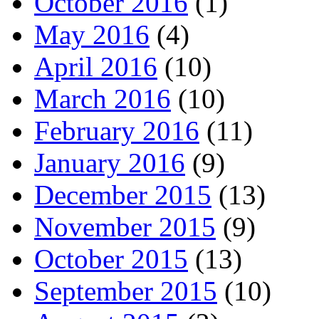
October 2016
(1)
May 2016
(4)
April 2016
(10)
March 2016
(10)
February 2016
(11)
January 2016
(9)
December 2015
(13)
November 2015
(9)
October 2015
(13)
September 2015
(10)