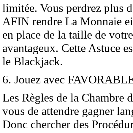
limitée. Vous perdrez plus 
AFIN rendre La Monnaie ein
en place de la taille de votr
avantageux. Cette Astuce e
le Blackjack.
6. Jouez avec FAVORABL
Les Règles de la Chambre d
vous de attendre gagner 
Donc chercher des Procéd