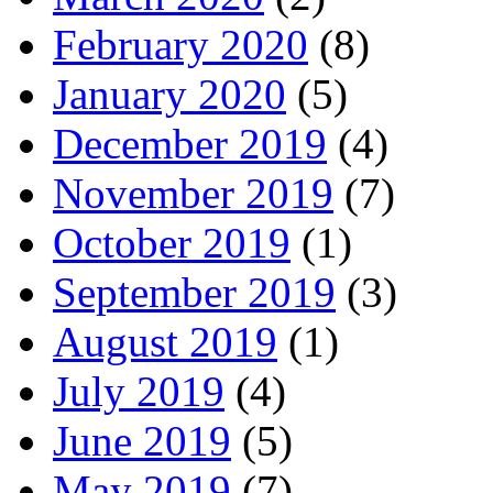
February 2020
(8)
January 2020
(5)
December 2019
(4)
November 2019
(7)
October 2019
(1)
September 2019
(3)
August 2019
(1)
July 2019
(4)
June 2019
(5)
May 2019
(7)