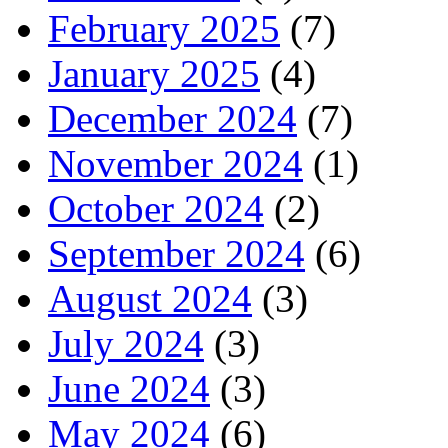
February 2025
(7)
January 2025
(4)
December 2024
(7)
November 2024
(1)
October 2024
(2)
September 2024
(6)
August 2024
(3)
July 2024
(3)
June 2024
(3)
May 2024
(6)