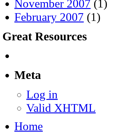
November 2007
(1)
February 2007
(1)
Great Resources
Meta
Log in
Valid XHTML
Home