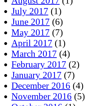
August 2017
(1)
July 2017
(1)
June 2017
(6)
May 2017
(7)
April 2017
(1)
March 2017
(4)
February 2017
(2)
January 2017
(7)
December 2016
(4)
November 2016
(5)