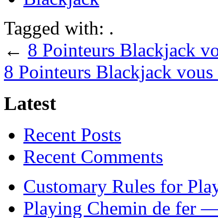
Tagged with: .
←
8 Pointeurs Blackjack 
8 Pointeurs Blackjack vous
Latest
Recent Posts
Recent Comments
Customary Rules for Pla
Playing Chemin de fer —