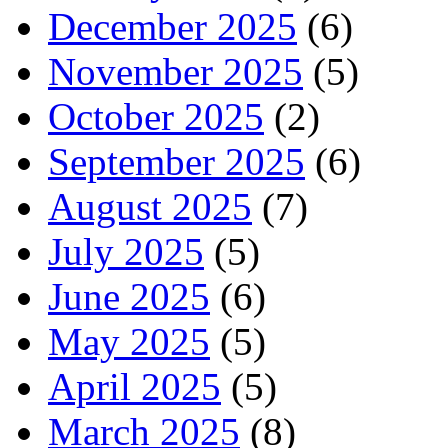
December 2025
(6)
November 2025
(5)
October 2025
(2)
September 2025
(6)
August 2025
(7)
July 2025
(5)
June 2025
(6)
May 2025
(5)
April 2025
(5)
March 2025
(8)