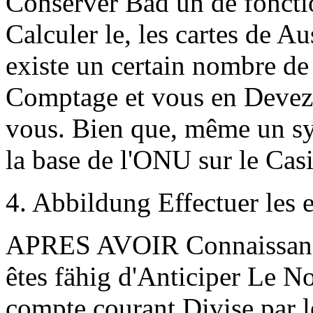
Conserver Bad un de foncti
Calculer le, les cartes de A
existe un certain nombre de
Comptage et vous en Devez 
vous. Bien que, même un s
la base de l'ONU sur le Cas
4. Abbildung Effectuer les 
APRES AVOIR Connaissance
êtes fähig d'Anticiper Le No
compte courant Divise par l