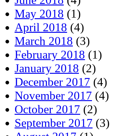
May 2018
(1)
April 2018
(4)
March 2018
(3)
February 2018
(1)
January 2018
(2)
December 2017
(4)
November 2017
(4)
October 2017
(2)
September 2017
(3)