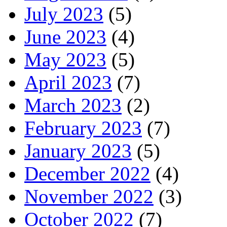
July 2023
(5)
June 2023
(4)
May 2023
(5)
April 2023
(7)
March 2023
(2)
February 2023
(7)
January 2023
(5)
December 2022
(4)
November 2022
(3)
October 2022
(7)