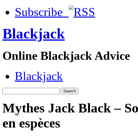
Subscribe
Blackjack
Online Blackjack Advice
Blackjack
Mythes Jack Black – Soy
en espèces