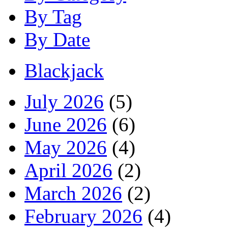
By Tag
By Date
Blackjack
July 2026
(5)
June 2026
(6)
May 2026
(4)
April 2026
(2)
March 2026
(2)
February 2026
(4)