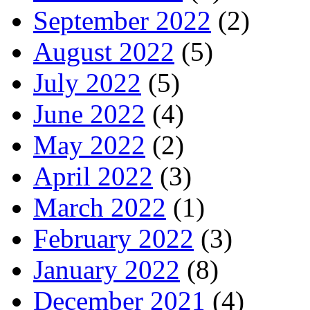
September 2022
(2)
August 2022
(5)
July 2022
(5)
June 2022
(4)
May 2022
(2)
April 2022
(3)
March 2022
(1)
February 2022
(3)
January 2022
(8)
December 2021
(4)