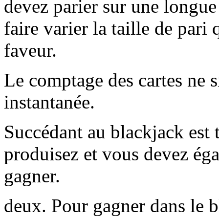
devez parier sur une longu
faire varier la taille de par
faveur.
Le comptage des cartes ne si
instantanée.
Succédant au blackjack est t
produisez et vous devez éga
gagner.
deux. Pour gagner dans le b