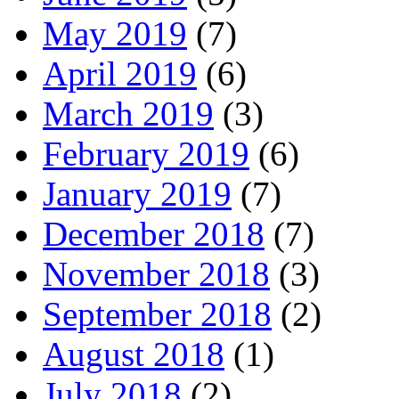
May 2019
(7)
April 2019
(6)
March 2019
(3)
February 2019
(6)
January 2019
(7)
December 2018
(7)
November 2018
(3)
September 2018
(2)
August 2018
(1)
July 2018
(2)