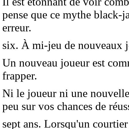
Il est étonnant de voir com
pense que ce mythe black-j
erreur.
six. À mi-jeu de nouveaux j
Un nouveau joueur est comm
frapper.
Ni le joueur ni une nouvelle 
peu sur vos chances de réuss
sept ans. Lorsqu'un courtier