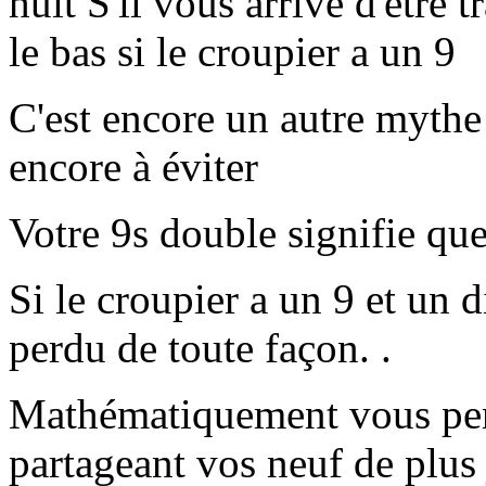
huit S'il vous arrive d'être 
le bas si le croupier a un 9
C'est encore un autre mythe
encore à éviter
Votre 9s double signifie que
Si le croupier a un 9 et un 
perdu de toute façon. .
Mathématiquement vous per
partageant vos neuf de plus 