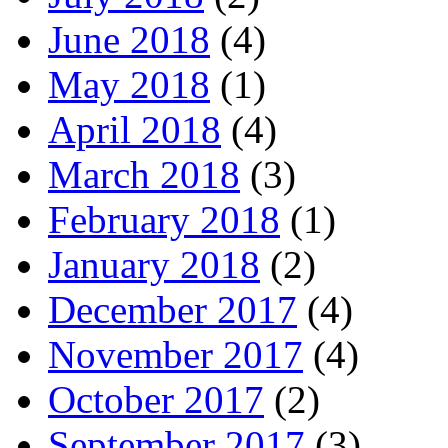
June 2018
(4)
May 2018
(1)
April 2018
(4)
March 2018
(3)
February 2018
(1)
January 2018
(2)
December 2017
(4)
November 2017
(4)
October 2017
(2)
September 2017
(3)