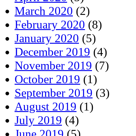
March 2020
(2)
February 2020
(8)
January 2020
(5)
December 2019
(4)
November 2019
(7)
October 2019
(1)
September 2019
(3)
August 2019
(1)
July 2019
(4)
June 2019
(5)