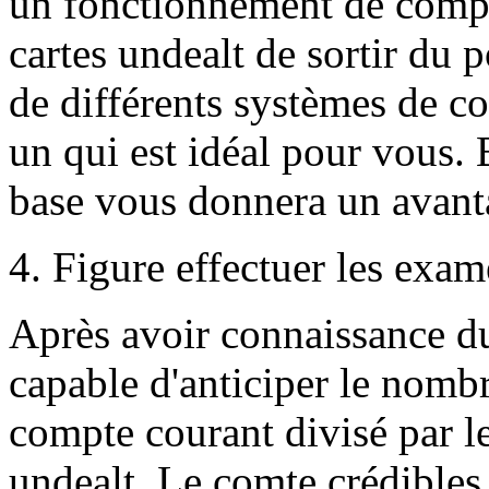
un fonctionnement de compter
cartes undealt de sortir du 
de différents systèmes de c
un qui est idéal pour vous
base vous donnera un avanta
4. Figure effectuer les exam
Après avoir connaissance d
capable d'anticiper le nombr
compte courant divisé par l
undealt. Le comte crédibles