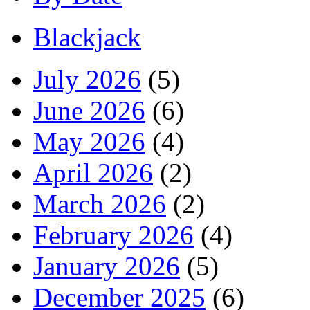
Blackjack
July 2026
(5)
June 2026
(6)
May 2026
(4)
April 2026
(2)
March 2026
(2)
February 2026
(4)
January 2026
(5)
December 2025
(6)