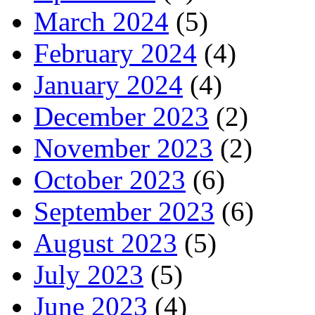
March 2024
(5)
February 2024
(4)
January 2024
(4)
December 2023
(2)
November 2023
(2)
October 2023
(6)
September 2023
(6)
August 2023
(5)
July 2023
(5)
June 2023
(4)