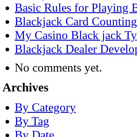
Basic Rules for Playing 
Blackjack Card Counting
My Casino Black jack T
Blackjack Dealer Devel
No comments yet.
Archives
By Category
By Tag
By Date