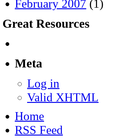
February 2007
(1)
Great Resources
Meta
Log in
Valid XHTML
Home
RSS Feed