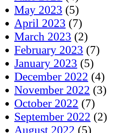
May 2023
(5)
April 2023
(7)
March 2023
(2)
February 2023
(7)
January 2023
(5)
December 2022
(4)
November 2022
(3)
October 2022
(7)
September 2022
(2)
August 2022
(5)