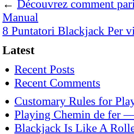
←
Découvrez comment parie
Manual
8 Puntatori Blackjack Per vi
Latest
Recent Posts
Recent Comments
Customary Rules for Pla
Playing Chemin de fer —
Blackjack Is Like A Rolle