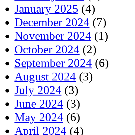
January 2025
(4)
December 2024
(7)
November 2024
(1)
October 2024
(2)
September 2024
(6)
August 2024
(3)
July 2024
(3)
June 2024
(3)
May 2024
(6)
April 2024
(4)