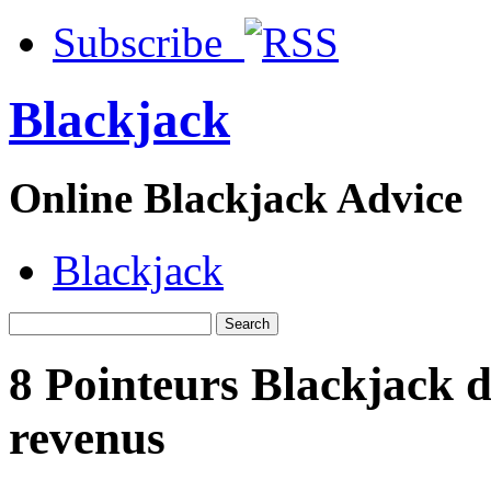
Subscribe
Blackjack
Online Blackjack Advice
Blackjack
8 Pointeurs Blackjack d
revenus