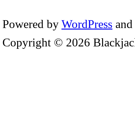
Powered by
WordPress
and
Copyright © 2026 Blackjac