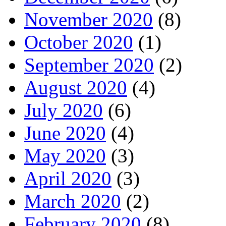
November 2020
(8)
October 2020
(1)
September 2020
(2)
August 2020
(4)
July 2020
(6)
June 2020
(4)
May 2020
(3)
April 2020
(3)
March 2020
(2)
February 2020
(8)