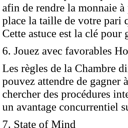
afin de rendre la monnaie à
place la taille de votre pari
Cette astuce est la clé pour
6. Jouez avec favorables H
Les règles de la Chambre di
pouvez attendre de gagner 
chercher des procédures int
un avantage concurrentiel s
7. State of Mind