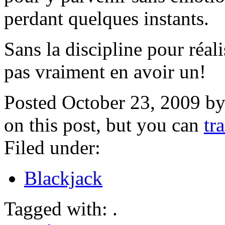
perdant quelques instants.
Sans la discipline pour réali
pas vraiment en avoir un!
Posted October 23, 2009 b
on this post, but you can
tr
Filed under:
Blackjack
Tagged with: .