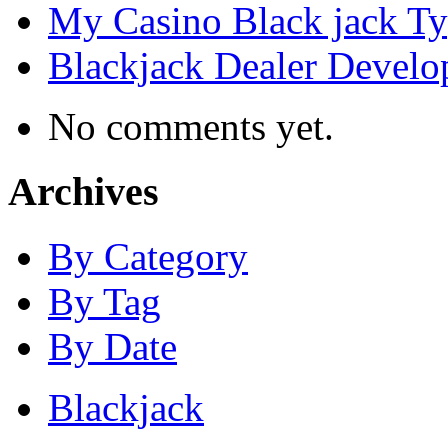
My Casino Black jack T
Blackjack Dealer Devel
No comments yet.
Archives
By Category
By Tag
By Date
Blackjack