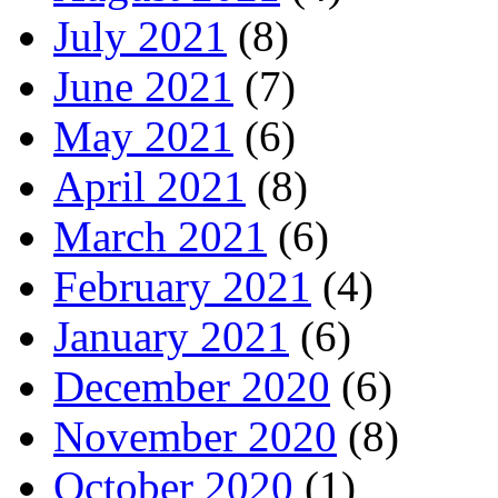
July 2021
(8)
June 2021
(7)
May 2021
(6)
April 2021
(8)
March 2021
(6)
February 2021
(4)
January 2021
(6)
December 2020
(6)
November 2020
(8)
October 2020
(1)