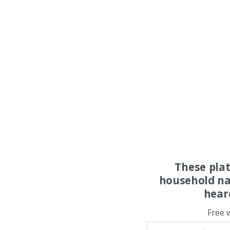
These pla
household na
hear
Free 