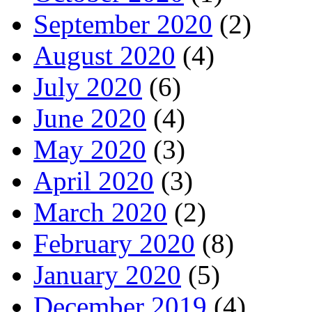
September 2020
(2)
August 2020
(4)
July 2020
(6)
June 2020
(4)
May 2020
(3)
April 2020
(3)
March 2020
(2)
February 2020
(8)
January 2020
(5)
December 2019
(4)