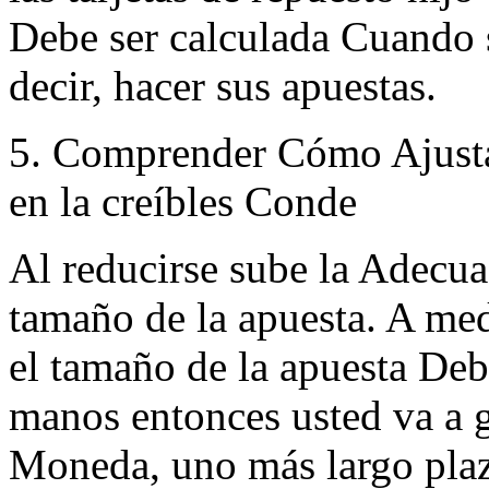
Debe ser calculada Cuando s
decir, hacer sus apuestas.
5. Comprender Cómo Ajusta
en la creíbles Conde
Al reducirse sube la Adecuad
tamaño de la apuesta. A med
el tamaño de la apuesta Deb
manos entonces usted va a g
Moneda, uno más largo plaz