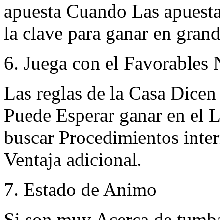
apuesta Cuando Las apuestas
la clave para ganar en grand
6. Juega con el Favorables
Las reglas de la Casa Dice
Puede Esperar ganar en el L
buscar Procedimientos inter
Ventaja adicional.
7. Estado de Animo
Si son muy Acerca de tumba