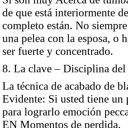
de que está interiormente d
completo están. No siempre
una pelea con la esposa, o 
ser fuerte y concentrado.
8. La clave – Disciplina del
La técnica de acabado de bl
Evidente: Si usted tiene un 
para lograrlo emoción pecc
EN Momentos de perdida.