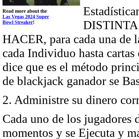
Estadística
Read more about the
Las Vegas 2024 Super
DISTINTA 
Bowl Streaker
!
HACER, para cada una de la
cada Individuo hasta cartas
dice que es el método princi
de blackjack ganador se Bas
2. Administre su dinero cor
Cada uno de los jugadores d
momentos y se Ejecuta y ma