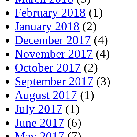
February 2018
(1)
January 2018
(2)
December 2017
(4)
November 2017
(4)
October 2017
(2)
September 2017
(3)
August 2017
(1)
July 2017
(1)
June 2017
(6)
May 2017
(7)