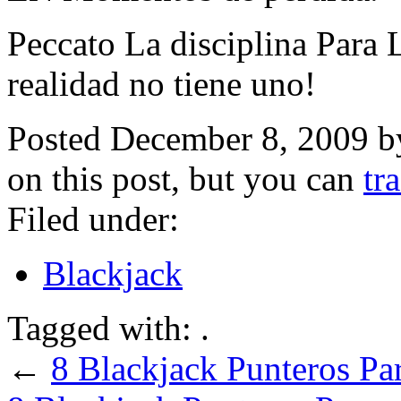
Peccato La disciplina Para 
realidad no tiene uno!
Posted December 8, 2009 
on this post, but you can
tr
Filed under:
Blackjack
Tagged with: .
←
8 Blackjack Punteros Pa