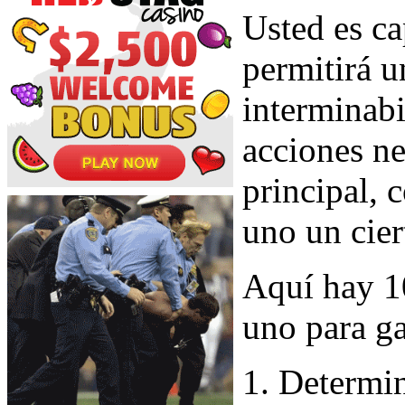
Usted es ca
permitirá u
interminabi
acciones ne
principal, 
uno un cie
Aquí hay 1
uno para g
1. Determin