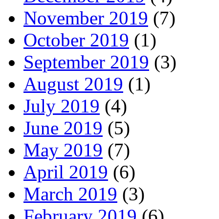
November 2019
(7)
October 2019
(1)
September 2019
(3)
August 2019
(1)
July 2019
(4)
June 2019
(5)
May 2019
(7)
April 2019
(6)
March 2019
(3)
February 2019
(6)