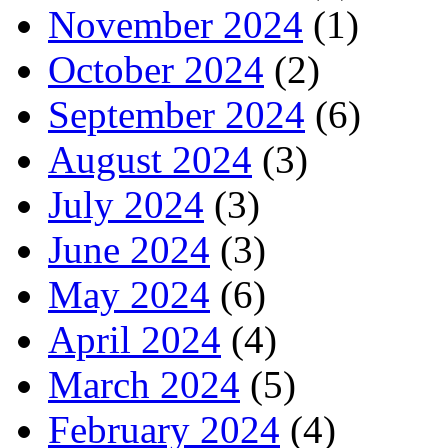
November 2024
(1)
October 2024
(2)
September 2024
(6)
August 2024
(3)
July 2024
(3)
June 2024
(3)
May 2024
(6)
April 2024
(4)
March 2024
(5)
February 2024
(4)