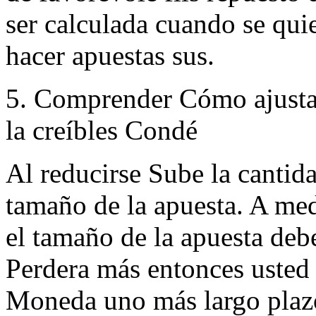
ser calculada cuando se quie
hacer apuestas sus.
5. Comprender Cómo ajustar
la creíbles Condé
Al reducirse Sube la cantida
tamaño de la apuesta. A me
el tamaño de la apuesta deb
Perdera más entonces usted 
Moneda uno más largo plazo