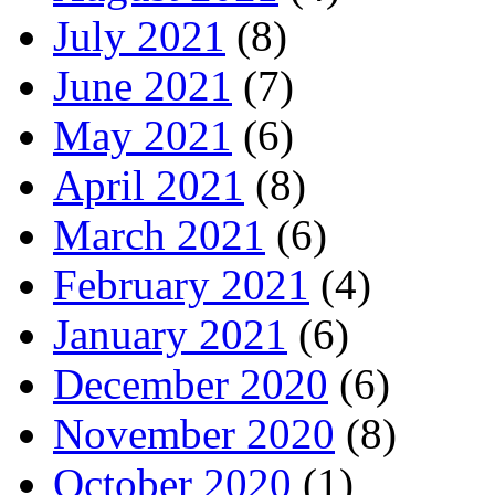
July 2021
(8)
June 2021
(7)
May 2021
(6)
April 2021
(8)
March 2021
(6)
February 2021
(4)
January 2021
(6)
December 2020
(6)
November 2020
(8)
October 2020
(1)