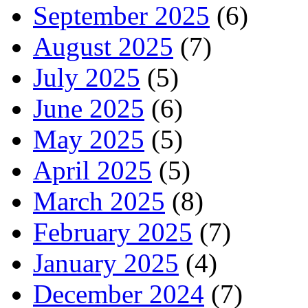
September 2025
(6)
August 2025
(7)
July 2025
(5)
June 2025
(6)
May 2025
(5)
April 2025
(5)
March 2025
(8)
February 2025
(7)
January 2025
(4)
December 2024
(7)