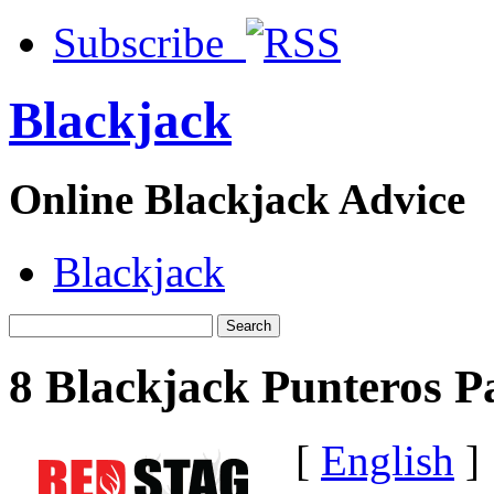
Subscribe
Blackjack
Online Blackjack Advice
Blackjack
8 Blackjack Punteros P
[
English
]