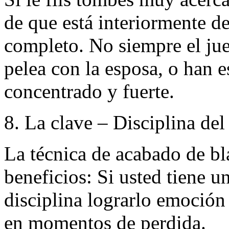
de que está interiormente de
completo. No siempre el ju
pelea con la esposa, o han 
concentrado y fuerte.
8. La clave – Disciplina del
La técnica de acabado de bl
beneficios: Si usted tiene u
disciplina lograrlo emoción 
en momentos de perdida.