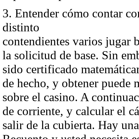
3. Entender cómo contar con
distinto
contendientes varios jugar 
la solicitud de base. Sin em
sido certificado matemáticam
de hecho, y obtener puede m
sobre el casino. A continua
de corriente, y calcular el c
salir de la cubierta. Hay una
Recuento y usted necesita e