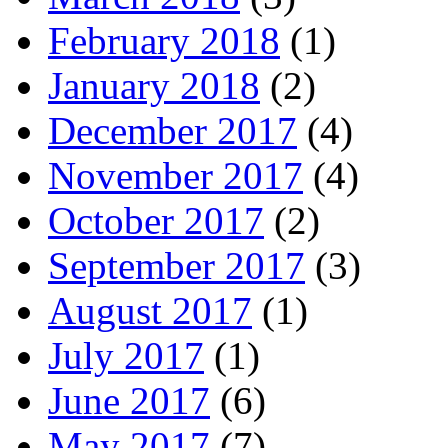
February 2018
(1)
January 2018
(2)
December 2017
(4)
November 2017
(4)
October 2017
(2)
September 2017
(3)
August 2017
(1)
July 2017
(1)
June 2017
(6)
May 2017
(7)