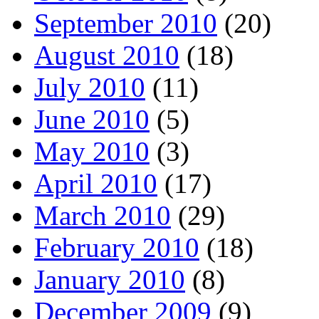
September 2010
(20)
August 2010
(18)
July 2010
(11)
June 2010
(5)
May 2010
(3)
April 2010
(17)
March 2010
(29)
February 2010
(18)
January 2010
(8)
December 2009
(9)