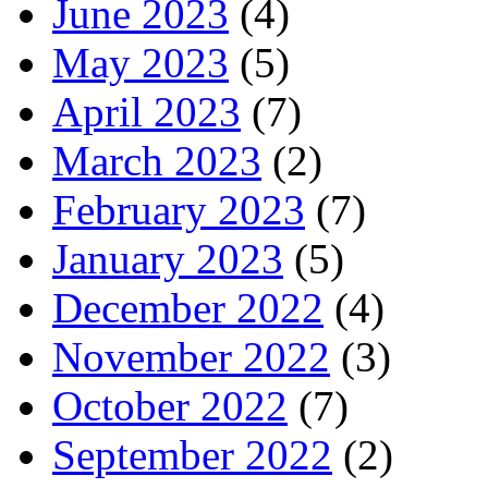
June 2023
(4)
May 2023
(5)
April 2023
(7)
March 2023
(2)
February 2023
(7)
January 2023
(5)
December 2022
(4)
November 2022
(3)
October 2022
(7)
September 2022
(2)