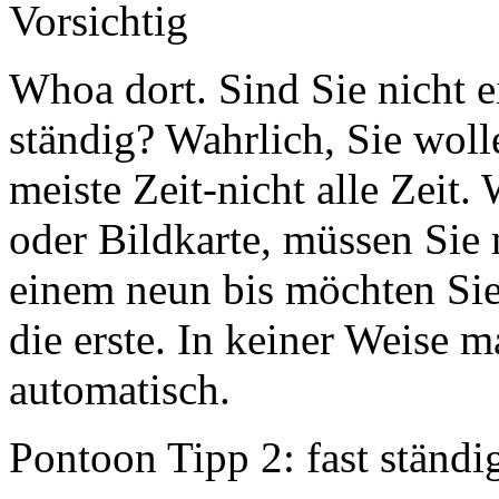
Vorsichtig
Whoa dort. Sind Sie nicht e
ständig? Wahrlich, Sie woll
meiste Zeit-nicht alle Zeit
oder Bildkarte, müssen Sie 
einem neun bis möchten Sie 
die erste. In keiner Weise 
automatisch.
Pontoon Tipp 2: fast ständig