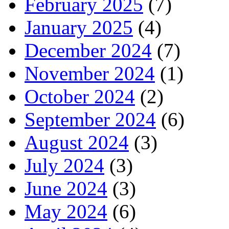
February 2025
(7)
January 2025
(4)
December 2024
(7)
November 2024
(1)
October 2024
(2)
September 2024
(6)
August 2024
(3)
July 2024
(3)
June 2024
(3)
May 2024
(6)