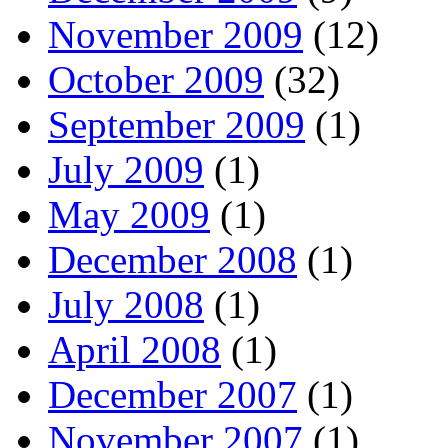
November 2009
(12)
October 2009
(32)
September 2009
(1)
July 2009
(1)
May 2009
(1)
December 2008
(1)
July 2008
(1)
April 2008
(1)
December 2007
(1)
November 2007
(1)