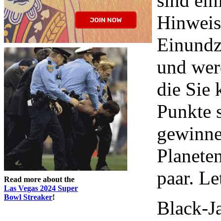
sind ein
Hinweis
Einundz
und wer
die Sie 
Punkte 
gewinne
Planeten
paar. Le
Read more about the
Las Vegas 2024 Super
Bowl Streaker
!
Black-J