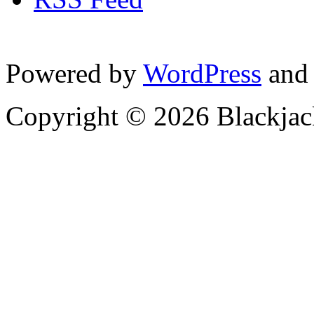
Powered by
WordPress
and
Copyright © 2026 Blackjac