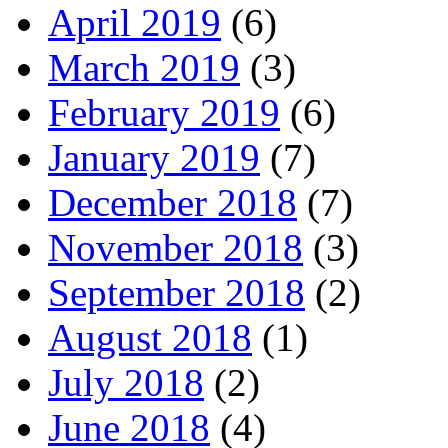
April 2019
(6)
March 2019
(3)
February 2019
(6)
January 2019
(7)
December 2018
(7)
November 2018
(3)
September 2018
(2)
August 2018
(1)
July 2018
(2)
June 2018
(4)